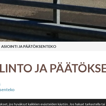
>
ASIOINTI JA PÄÄTÖKSENTEKO
LINTO JA PÄÄTÖKS
i
senteko
et, jos hyväksyt kaikkien evästeiden käytön. Jos haluat tarkastella tai