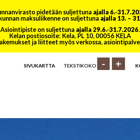
nnanvirasto pidetään suljettuna
ajalla 6.-31.7.2
kunnan maksuliikenne on suljettuna
ajalla 13. – 3
Asiointipiste on suljettuna
ajalla 29.6.-31.7.2026
.
Kelan postiosoite: Kela, PL 10, 00056 KELA
akemukset ja liitteet myös verkossa, asiointipal
-
+
SIVUKARTTA
TEKSTIKOKO
K