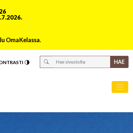
026
1.7.2026.
velu OmaKelassa.
S
ONTRASTI