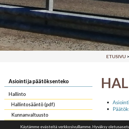
ETUSIVU
HAL
Asiointi ja päätöksenteko
Hallinto
Asioint
Hallintosääntö (pdf)
Päätök
Kunnanvaltuusto
Kunnanhallitus
Käytämme evästeitä verkkosivuillamme. Hyväksy oletusasetuks