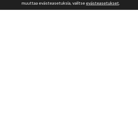
muuttaa evästeasetuksia, valitse
evästeasetukset
.
Lautakunnat
Sidonnaisuusilmoitukset
Päätöksenteko
Esityslistat ja pöytäkirjat
Viranhaltijapäätökset
Kuulutukset
Rakentamislupakuulutukset
Kunnanvaltuusto LIVE
Kunnanvaltuusto - tallenteet