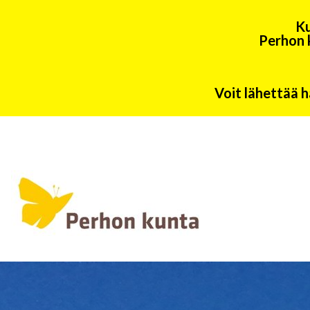
Ku
Perhon 
Voit lähettää h
Päävalikko