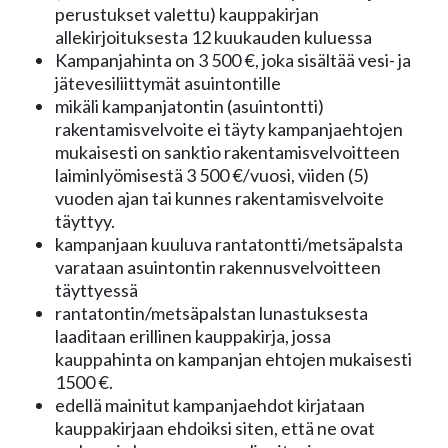
perustukset valettu) kauppakirjan
allekirjoituksesta 12 kuukauden kuluessa
Kampanjahinta on 3 500 €, joka sisältää vesi- ja
jätevesiliittymät asuintontille
mikäli kampanjatontin (asuintontti)
rakentamisvelvoite ei täyty kampanjaehtojen
mukaisesti on sanktio rakentamisvelvoitteen
laiminlyömisestä 3 500 €/vuosi, viiden (5)
vuoden ajan tai kunnes rakentamisvelvoite
täyttyy.
kampanjaan kuuluva rantatontti/metsäpalsta
varataan asuintontin rakennusvelvoitteen
täyttyessä
rantatontin/metsäpalstan lunastuksesta
laaditaan erillinen kauppakirja, jossa
kauppahinta on kampanjan ehtojen mukaisesti
1500 €.
edellä mainitut kampanjaehdot kirjataan
kauppakirjaan ehdoiksi siten, että ne ovat