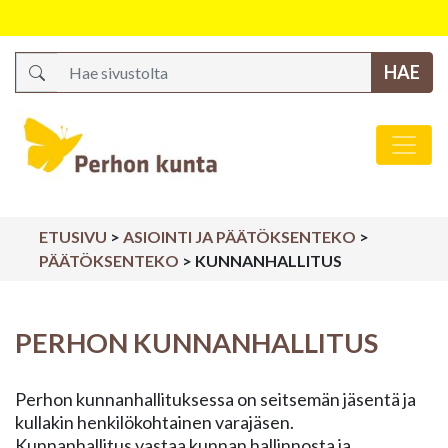
Search
Päävalikko
ETUSIVU
>
ASIOINTI JA PÄÄTÖKSENTEKO
>
PÄÄTÖKSENTEKO
>
KUNNANHALLITUS
PERHON KUNNANHALLITUS
Perhon kunnanhallituksessa on seitsemän jäsentä ja
kullakin henkilökohtainen varajäsen.
Kunnanhallitus vastaa kunnan hallinnosta ja