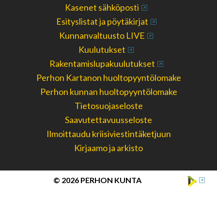
Kasenet sähköposti
Esityslistat ja pöytäkirjat
Kunnanvaltuusto LIVE
Kuulutukset
Rakentamislupakuulutukset
Perhon Kartanon huoltopyyntölomake
Perhon kunnan huoltopyyntölomake
Tietosuojaseloste
Saavutettavuusseloste
Ilmoittaudu kriisiviestintäketjuun
Kirjaamo ja arkisto
© 2026 PERHON KUNTA