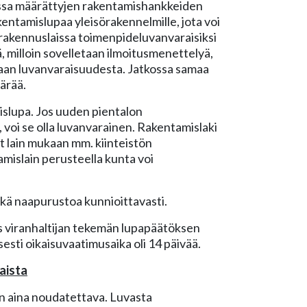
laissa määrättyjen rakentamishankkeiden
kentamislupaa yleisörakennelmille, jota voi
a rakennuslaissa toimenpideluvanvaraisiksi
 milloin sovelletaan ilmoitusmenettelyä,
naan luvanvaraisuudesta. Jatkossa samaa
ärää.
islupa. Jos uuden pientalon
 voi se olla luvanvarainen. Rakentamislaki
t lain mukaan mm. kiinteistön
tamislain perusteella kunta voi
kä naapurustoa kunnioittavasti.
s viranhaltijan tekemän lupapäätöksen
sti oikaisuvaatimusaika oli 14 päivää.
aista
on aina noudatettava. Luvasta