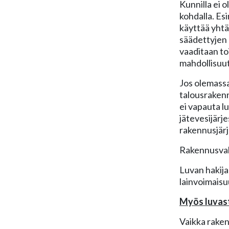
Kunnilla ei 
kohdalla. Es
käyttää yhtä
säädettyjen 
vaaditaan to
mahdollisuut
Jos olemassa
talousrakenn
ei vapauta l
jätevesijärj
rakennusjärj
Rakennusvalv
Luvan hakija
lainvoimaisu
Myös luvas
Vaikka raken