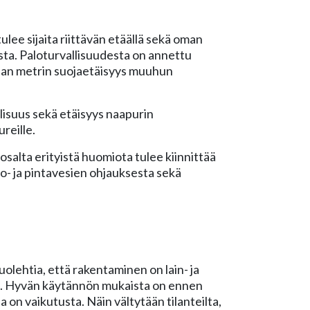
lee sijaita riittävän etäällä sekä oman
sta. Paloturvallisuudesta on annettu
ksan metrin suojaetäisyys muuhun
isuus sekä etäisyys naapurin
reille.
salta erityistä huomiota tulee kiinnittää
o- ja pintavesien ohjauksesta sekä
olehtia, että rakentaminen on lain- ja
. Hyvän käytännön mukaista on ennen
 on vaikutusta. Näin vältytään tilanteilta,