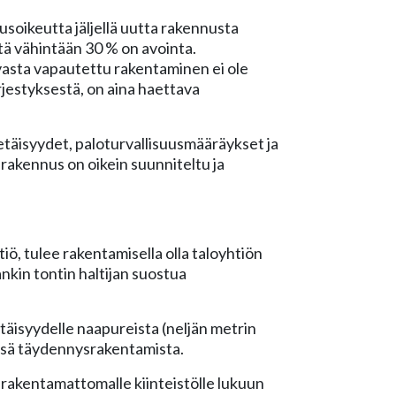
usoikeutta jäljellä uutta rakennusta
tä vähintään 30 % on avointa.
uvasta vapautettu rakentaminen ei ole
rjestyksestä, on aina haettava
etäisyydet, paloturvallisuusmääräykset ja
 rakennus on oikein suunniteltu ja
iö, tulee rakentamisella olla taloyhtiön
nkin tontin haltijan suostua
etäisyydelle naapureista (neljän metrin
nsä täydennysrakentamista.
a rakentamattomalle kiinteistölle lukuun