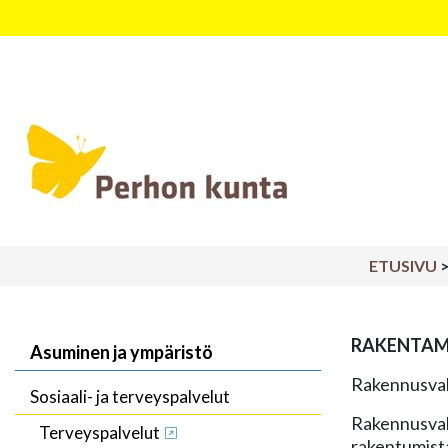
Päävalikko
ETUSIVU
RAKENTAM
Asuminen ja ympäristö
Rakennusvalv
Sosiaali- ja terveyspalvelut
Rakennusvalv
Terveyspalvelut
rakentumist