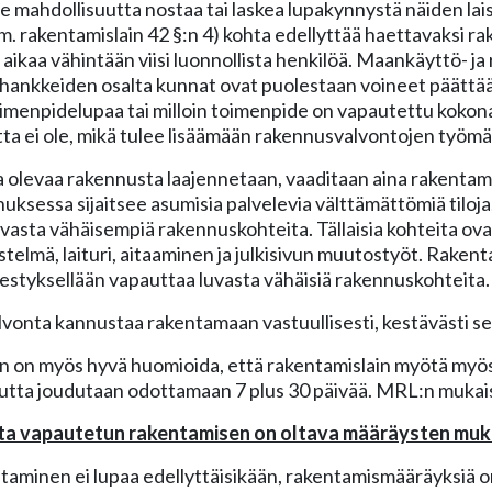
ole mahdollisuutta nostaa tai laskea lupakynnystä näiden 
im. rakentamislain 42 §:n 4) kohta edellyttää haettavaksi ra
 aikaa vähintään viisi luonnollista henkilöä. Maankäyttö- j
hankkeiden osalta kunnat ovat puolestaan voineet päättää,
imenpidelupaa tai milloin toimenpide on vapautettu koko
ta ei ole, mikä tulee lisäämään rakennusvalvontojen työmä
 olevaa rakennusta laajennetaan, vaaditaan aina rakentam
uksessa sijaitsee asumisia palvelevia välttämättömiä tiloja,
uvasta vähäisempiä rakennuskohteita. Tällaisia kohteita ova
estelmä, laituri, aitaaminen ja julkisivun muutostyöt. Raken
estyksellään vapauttaa luvasta vähäisiä rakennuskohteita.
onta kannustaa rakentamaan vastuullisesti, kestävästi se
n on myös hyvä huomioida, että rakentamislain myötä myö
utta joudutaan odottamaan 7 plus 30 päivää. MRL:n mukaise
ta vapautetun rakentamisen on oltava määräysten muk
taminen ei lupaa edellyttäisikään, rakentamismääräyksiä 