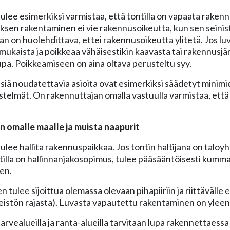
ulee esimerkiksi varmistaa, että tontilla on vapaata rakenn
ksen rakentaminen ei vie rakennusoikeutta, kun sen seinis
n on huolehdittava, ettei rakennusoikeutta ylitetä. Jos l
ukaista ja poikkeaa vähäisestikin kaavasta tai rakennusjä
pa. Poikkeamiseen on aina oltava perusteltu syy.
siä noudatettavia asioita ovat esimerkiksi säädetyt minimi
estelmät. On rakennuttajan omalla vastuulla varmistaa, että
n omalle maalle ja muista naapurit
lee hallita rakennuspaikkaa. Jos tontin haltijana on taloyht
ntilla on hallinnanjakosopimus, tulee pääsääntöisesti kumma
en.
tulee sijoittua olemassa olevaan pihapiiriin ja riittävälle 
eistön rajasta). Luvasta vapautettu rakentaminen on ylee
arvealueilla ja ranta-alueilla tarvitaan lupa rakennettaess