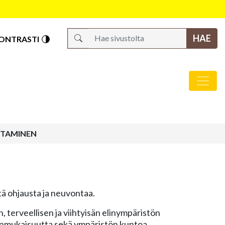
S
ONTRASTI
TAMINEN
ä ohjausta ja neuvontaa.
terveellisen ja viihtyisän elinympäristön
nmukaisuutta sekä ympäristön kuntoa.