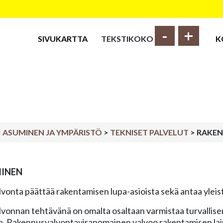
-
+
SIVUKARTTA
TEKSTIKOKO
K
>
ASUMINEN JA YMPÄRISTÖ
>
TEKNISET PALVELUT
>
RAKEN
INEN
onta päättää rakentamisen lupa-asioista sekä antaa yleist
onnan tehtävänä on omalta osaltaan varmistaa turvallisen, 
a. Rakennusvalvontaviranomainen valvoo rakentamisen lai