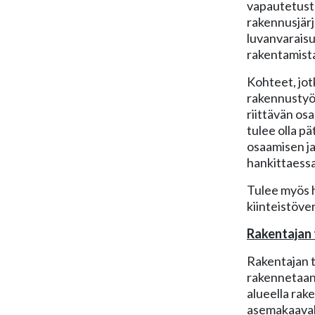
vapautetusta
rakennusjärj
luvanvaraisu
rakentamista
Kohteet, jot
rakennustyön
riittävän os
tulee olla pä
osaamisen ja
hankittaessa
Tulee myös h
kiinteistöver
Rakentajan t
Rakentajan t
rakennetaan 
alueella rake
asemakaavaka