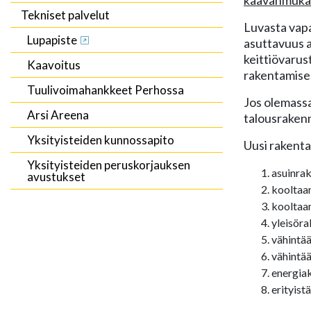
Tekniset palvelut
Luvasta vapa
Lupapiste
asuttavuus a
keittiövarus
Kaavoitus
rakentamisek
Tuulivoimahankkeet Perhossa
Jos olemassa
Arsi Areena
talousrakenn
Yksityisteiden kunnossapito
Uusi rakenta
Yksityisteiden peruskorjauksen
asuinra
avustukset
kooltaan
kooltaan
yleisöra
vähintää
vähintää
energiak
erityist