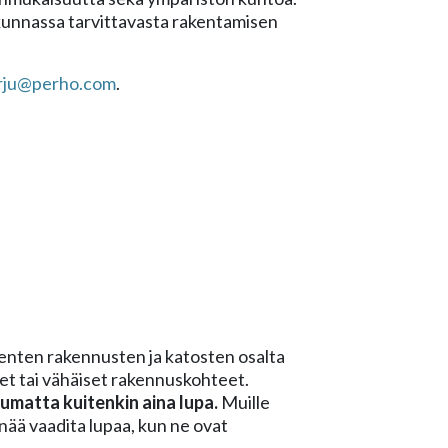
unnassa tarvittavasta rakentamisen
arju@perho.com
.
ienten rakennusten ja katosten osalta
t tai vähäiset rakennuskohteet.
umatta kuitenkin aina lupa.
Muille
i enää vaadita lupaa, kun ne ovat