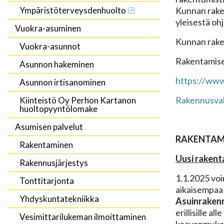
Ympäristöterveysdenhuolto
Kunnan rake
yleisestä oh
Vuokra-asuminen
Kunnan raken
Vuokra-asunnot
Rakentamisen
Asunnon hakeminen
https://www.
Asunnon irtisanominen
Rakennusval
Kiinteistö Oy Perhon Kartanon
huoltopyyntölomake
Asumisen palvelut
RAKENTAMI
Rakentaminen
Uusi rakent
Rakennusjärjestys
1.1.2025 voi
Tonttitarjonta
aikaisempaa
Yhdyskuntatekniikka
Asuinrakenn
erillisille a
Vesimittarilukeman ilmoittaminen
kaavanmukai