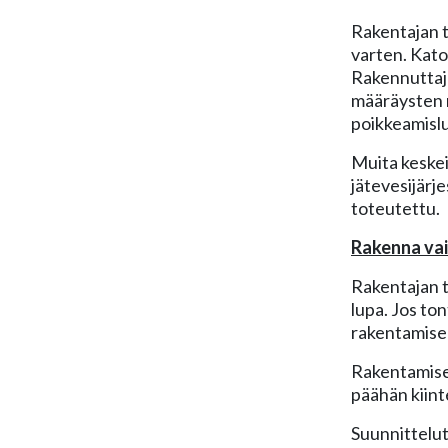
Rakentajan t
varten. Kato
Rakennuttaja
määräysten m
poikkeamislu
Muita keskei
jätevesijärj
toteutettu.
Rakenna vai
Rakentajan tu
lupa. Jos to
rakentamise
Rakentamisen 
päähän kiint
Suunnittelut