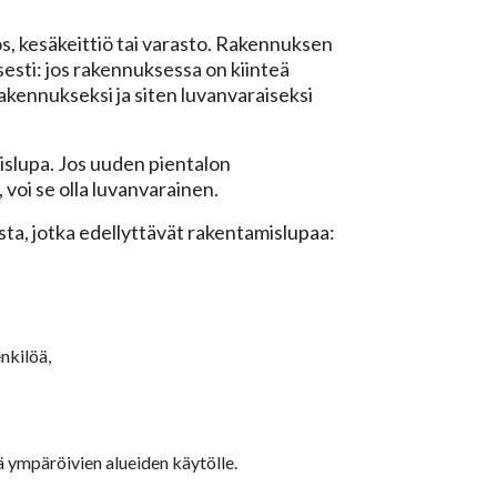
, kesäkeittiö tai varasto. Rakennuksen
esti: jos rakennuksessa on kiinteä
rakennukseksi ja siten luvanvaraiseksi
islupa. Jos uuden pientalon
 voi se olla luvanvarainen.
ta, jotka edellyttävät rakentamislupaa:
enkilöä,
tä ympäröivien alueiden käytölle.