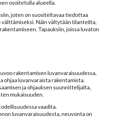
en osoitetulla alueella.
in, joten on suositeltavaa tiedottaa
 välttämiseksi. Näin vältytään tilanteilta,
rakentamiseen. Tapauksiin, joissa luvaton
euvoo rakentamisen luvanvaraisuudessa,
ta ohjaa luvanvaraista rakentamista.
aamisen ja ohjauksen suunnittelijalta,
ysten mukaisuuden.
todellisuudessa vaadita.
unnon luvanvaraisuudesta, neuvonta on