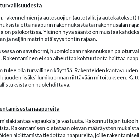
 turvallisuudesta
 rakennelmien ja autosuojien (autotallit ja autokatokset) tu
nuksista että naapurin rakennuksista tai rakennusalan raja
talon palokortissa. Yleinen hyvä sääntö on muistaa kahde
n ja neljän metrin etäisyys tontin rajaan.
sessa on savuhormi, huomioidaan rakennuksen paloturvall
. Rakentaminen ei saa aiheuttaa kohtuutonta haittaa naapu
tulee olla turvallinen käyttää. Rakenteiden kantavuuden o
lujuuden lisäksi lumikuorman riittävään mitoitukseen. Katt
llistuksista on huolehdittava.
entamisesta naapureita
mislaki antaa vapauksia ja vastuuta. Rakennuttajan tulee hu
sta. Rakentamisen oletetaan olevan määräysten mukaista
den aloittamista tiedottaa naapureita, joille rakentamisella