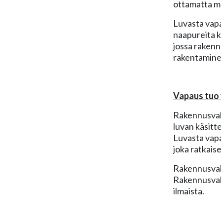
ottamatta ma
Luvasta vapa
naapureita ki
jossa rakenn
rakentaminen
Vapaus tuo
Rakennusval
luvan käsitt
Luvasta vapa
joka ratkais
Rakennusvalv
Rakennusvalv
ilmaista.