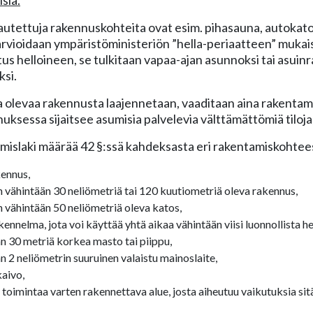
utettuja rakennuskohteita ovat esim. pihasauna, autokatos
rvioidaan ympäristöministeriön ”hella-periaatteen” mukais
tus helloineen, se tulkitaan vapaa-ajan asunnoksi tai asuin
si.
 olevaa rakennusta laajennetaan, vaaditaan aina rakentam
uksessa sijaitsee asumisia palvelevia välttämättömiä tiloja,
mislaki määrää 42 §:ssä kahdeksasta eri rakentamiskohtees
kennus,
 vähintään 30 neliömetriä tai 120 kuutiometriä oleva rakennus,
 vähintään 50 neliömetriä oleva katos,
kennelma, jota voi käyttää yhtä aikaa vähintään viisi luonnollista h
n 30 metriä korkea masto tai piippu,
n 2 neliömetrin suuruinen valaistu mainoslaite,
aivo,
ä toimintaa varten rakennettava alue, josta aiheutuu vaikutuksia si