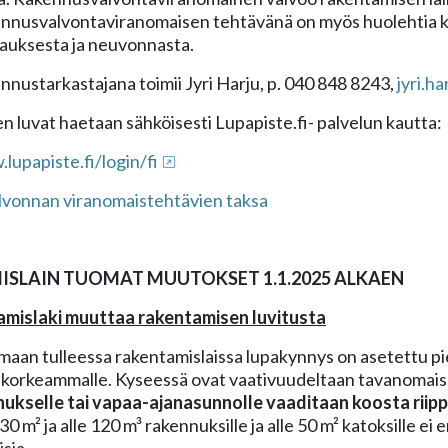
nnusvalvontaviranomaisen tehtävänä on myös huolehtia k
jauksesta ja neuvonnasta.
nustarkastajana toimii Jyri Harju, p. 040 848 8243,
jyri.h
 luvat haetaan sähköisesti Lupapiste.fi- palvelun kautta:
lupapiste.fi/login/fi
vonnan viranomaistehtävien taksa
SLAIN TUOMAT MUUTOKSET 1.1.2025 ALKAEN
amislaki muuttaa rakentamisen luvitusta
maan tulleessa rakentamislaissa lupakynnys on asetettu p
 korkeammalle. Kyseessä ovat vaativuudeltaan tavanomaise
ukselle tai vapaa-ajanasunnolle vaaditaan koosta riipp
lle 30 m² ja alle 120 m³ rakennuksille ja alle 50 m² katoksille e
sia.