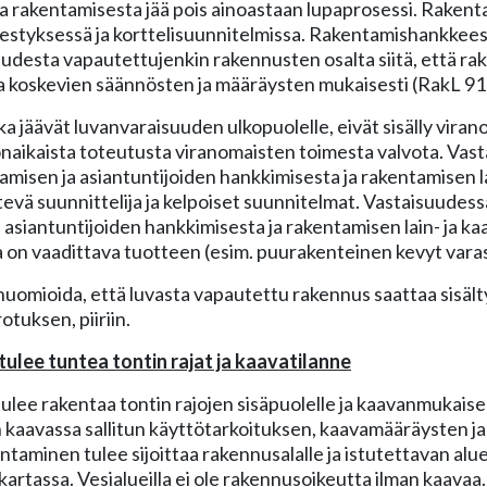
 rakentamisesta jää pois ainoastaan lupaprosessi. Rakent
estyksessä ja korttelisuunnitelmissa. Rakentamishankkee
udesta vapautettujenkin rakennusten osalta siitä, että ra
 koskevien säännösten ja määräysten mukaisesti (RakL 91 
ka jäävät luvanvaraisuuden ulkopuolelle, eivät sisälly vir
aikaista toteutusta viranomaisten toimesta valvota. Vasta
aamisen ja asiantuntijoiden hankkimisesta ja rakentamisen 
tevä suunnittelija ja kelpoiset suunnitelmat. Vastaisuudessa
 asiantuntijoiden hankkimisesta ja rakentamisen lain- ja 
 on vaadittava tuotteen (esim. puurakenteinen kevyt varas
uomioida, että luvasta vapautettu rakennus saattaa sisält
otuksen, piiriin.
ulee tuntea tontin rajat ja kaavatilanne
ulee rakentaa tontin rajojen sisäpuolelle ja kaavanmukaise
kaavassa sallitun käyttötarkoituksen, kaavamääräysten j
ntaminen tulee sijoittaa rakennusalalle ja istutettavan alue
rtassa. Vesialueilla ei ole rakennusoikeutta ilman kaavaa.