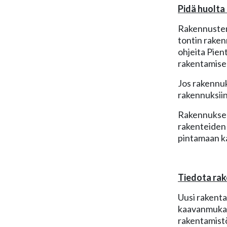
Pidä huolta
Rakennusten,
tontin raken
ohjeita Pien
rakentamisee
Jos rakennuk
rakennuksiin
Rakennuksen 
rakenteiden 
pintamaan ka
Tiedota rak
Uusi rakenta
kaavanmukai
rakentamistöi