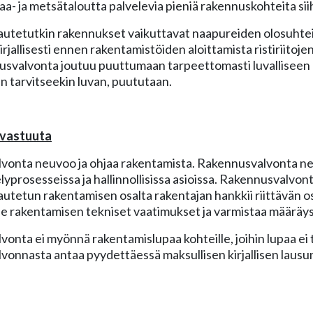
a- ja metsätaloutta palvelevia pieniä rakennuskohteita siih
utetutkin rakennukset vaikuttavat naapureiden olosuhteisi
rjallisesti ennen rakentamistöiden aloittamista ristiriitojen
usvalvonta joutuu puuttumaan tarpeettomasti luvalliseen 
 tarvitseekin luvan, puututaan.
 vastuuta
vonta neuvoo ja ohjaa rakentamista. Rakennusvalvonta n
elyprosesseissa ja hallinnollisissa asioissa. Rakennusvalvon
utetun rakentamisen osalta rakentajan hankkii riittävän os
ee rakentamisen tekniset vaatimukset ja varmistaa määrä
onta ei myönnä rakentamislupaa kohteille, joihin lupaa ei 
onnasta antaa pyydettäessä maksullisen kirjallisen laus