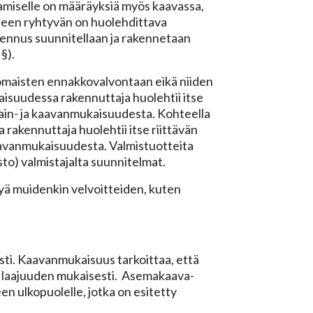
amiselle on määräyksiä myös kaavassa,
seen ryhtyvän on huolehdittava
kennus suunnitellaan ja rakennetaan
§).
anomaisten ennakkovalvontaan eikä niiden
isuudessa rakennuttaja huolehtii itse
lain- ja kaavanmukaisuudesta. Kohteella
 rakennuttaja huolehtii itse riittävän
kaavanmukaisuudesta. Valmistuotteita
to) valmistajalta suunnitelmat.
yä muidenkin velvoitteiden, kuten
sti. Kaavanmukaisuus tarkoittaa, että
a laajuuden mukaisesti. Asemakaava-
en ulkopuolelle, jotka on esitetty