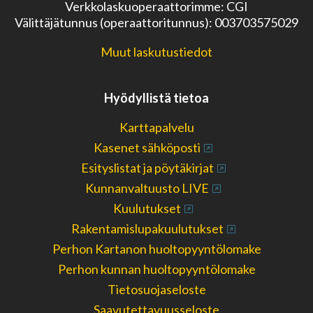
Verkkolaskuoperaattorimme: CGI
Välittäjätunnus (operaattoritunnus): 003703575029
Muut laskutustiedot
Hyödyllistä tietoa
Karttapalvelu
Kasenet sähköposti
Esityslistat ja pöytäkirjat
Kunnanvaltuusto LIVE
Kuulutukset
Rakentamislupakuulutukset
Perhon Kartanon huoltopyyntölomake
Perhon kunnan huoltopyyntölomake
Tietosuojaseloste
Saavutettavuusseloste