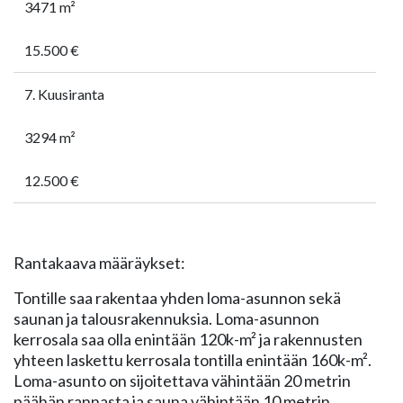
3471 m²
15.500 €
7. Kuusiranta
3294 m²
12.500 €
Rantakaava määräykset:
Tontille saa rakentaa yhden loma-asunnon sekä
saunan ja talousrakennuksia. Loma-asunnon
kerrosala saa olla enintään 120k-m² ja rakennusten
yhteen laskettu kerrosala tontilla enintään 160k-m².
Loma-asunto on sijoitettava vähintään 20 metrin
päähän rannasta ja sauna vähintään 10 metrin