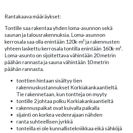
Rantakaava määräykset:
Tontille saa rakentaa yhden loma-asunnon sekä
saunan ja talousrakennuksia. Loma-asunnon
kerrosala saa olla enintään 120k-m² ja rakennusten
yhteen laskettu kerrosala tontilla enintään 160k-m².
Loma-asunto on sijoitettava vähintään 20 metrin
päähän rannasta ja sauna vähintään 10 metrin
päähän rannasta.
tonttien hintaan sisältyy tien
rakennuskustannukset Korkiakankaantieltä.
Tie rakennetaan, kun tontteja on myyty
tontille 2 johtaa polku Korkiakankaantieltä
rakennuspaikat ovat kuivalla paikalla
sijainti on korkea vedenrajaan nähden
ranta suhteellisen jyrkkä
tonteilla ei ole kunnallistekniikkaa eikä sähköjä