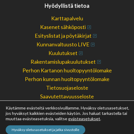
Hyödyllistä tietoa
Karttapalvelu
Kasenet sähköposti
Esityslistat ja pöytäkirjat
Kunnanvaltuusto LIVE
Kuulutukset
Rakentamislupakuulutukset
Perhon Kartanon huoltopyyntölomake
Perhon kunnan huoltopyyntölomake
Tietosuojaseloste
Saavutettavuusseloste
Ilmoittaudu kriisiviestintäketjuun
Käytämme evästeitä verkkosivuillamme. Hyväksy oletusasetukset,
Kirjaamo ja arkisto
jos hyväksyt kaikkien evästeiden käytön. Jos haluat tarkastella tai
muuttaa evästeasetuksia, valitse
evästeasetukset
.
Hyväksy oletusasetukset ja jatka sivustolle
© 2026 PERHON KUNTA