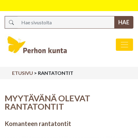
Search
Päävalikko
ETUSIVU
>
RANTATONTIT
MYYTÄVÄNÄ OLEVAT
RANTATONTIT
Komanteen rantatontit