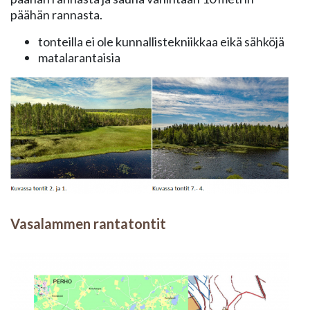
päähän rannasta.
tonteilla ei ole kunnallistekniikkaa eikä sähköjä
matalarantaisia
Vasalammen rantatontit