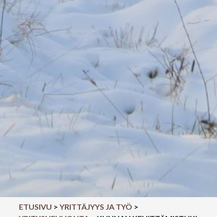
ETUSIVU
>
YRITTÄJYYS JA TYÖ
>