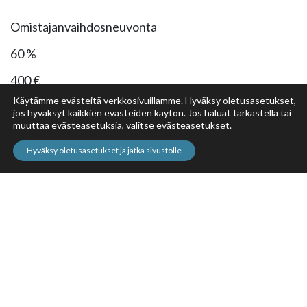
Omistajanvaihdosneuvonta
60 %
400 €
Käytämme evästeitä verkkosivuillamme. Hyväksy oletusasetukset,
jos hyväksyt kaikkien evästeiden käytön. Jos haluat tarkastella tai
muuttaa evästeasetuksia, valitse
evästeasetukset
.
Tulosanalyysi
Hyväksy oletusasetukset ja jatka sivustolle
60 %
300 €
Budjetointi
60 %
300 €