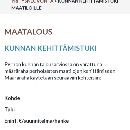
YRITYSNEUVONTA
>
KUNNAN KEHITTÄMISTUKI
MAATILOILLE
MAATALOUS
KUNNAN KEHITTÄMISTUKI
Perhon kunnan talousarviossa on varattuna
määräraha perholaisten maatilojen kehittämiseen.
Määräraha käytetään seuraaviin kohteisiin:
Kohde
Tuki
Enint. €/suunnitelma/hanke