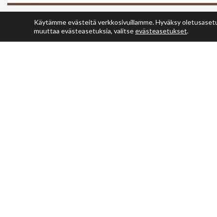
Käytämme evästeitä verkkosivuillamme. Hyväksy oletusasetuks
muuttaa evästeasetuksia, valitse
evästeasetukset
.
29.7.2026
Kyky-Betseti
harjoitukset
Kyky-Betset lentop
mestaruusliiga jouk
harjoitukset Arsi Are
Lue lisää