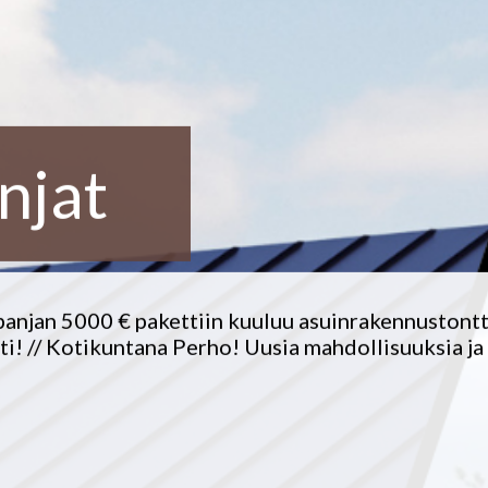
njat
jan 5000 € pakettiin kuuluu asuinrakennustontti, 
! // Kotikuntana Perho! Uusia mahdollisuuksia ja hu