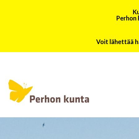
Ku
Perhon 
Voit lähettää h
Päävalikko