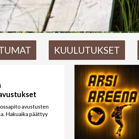
TUMAT
KUULUTUKSET
n
avustukset
nossapito avustusten
a. Hakuaika päättyy