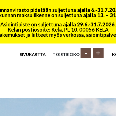
nnanvirasto pidetään suljettuna
ajalla 6.-31.7.2
kunnan maksuliikenne on suljettuna
ajalla 13. – 3
Asiointipiste on suljettuna
ajalla 29.6.-31.7.2026
.
Kelan postiosoite: Kela, PL 10, 00056 KELA
akemukset ja liitteet myös verkossa, asiointipal
-
+
SIVUKARTTA
TEKSTIKOKO
K