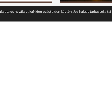
et, jos hyväksyt kaikkien evästeiden käytön. Jos haluat tarkastella tai
n avoimet
allon miesten
kueen yleisölle avoimet
enalla viikolla 32.
KAIKKI UUTISET