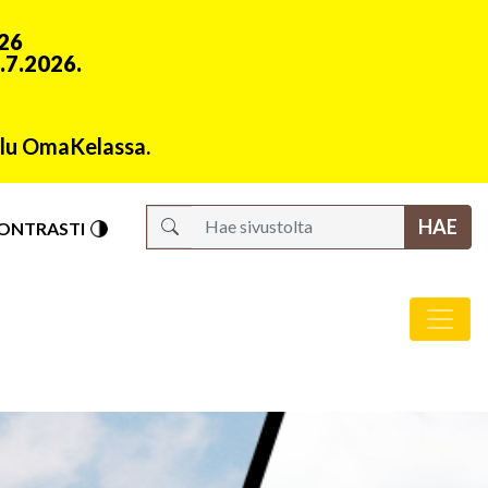
026
1.7.2026.
velu OmaKelassa.
S
ONTRASTI