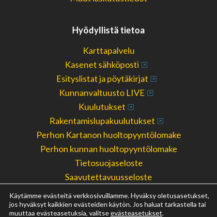
Hyödyllistä tietoa
Karttapalvelu
Kasenet sähköposti
Esityslistat ja pöytäkirjat
Kunnanvaltuusto LIVE
Kuulutukset
Rakentamislupakuulutukset
Perhon Kartanon huoltopyyntölomake
Perhon kunnan huoltopyyntölomake
Tietosuojaseloste
Saavutettavuusseloste
Ilmoittaudu kriisiviestintäketjuun
Käytämme evästeitä verkkosivuillamme. Hyväksy oletusasetukset,
Kirjaamo ja arkisto
jos hyväksyt kaikkien evästeiden käytön. Jos haluat tarkastella tai
muuttaa evästeasetuksia, valitse
evästeasetukset
.