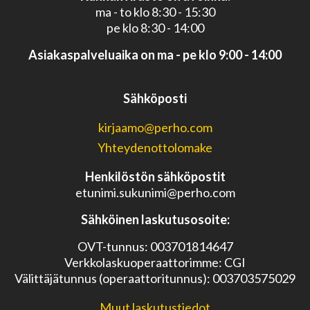
ma - to klo 8:30 - 15:30
pe klo 8:30 - 14:00
Asiakaspalveluaika on ma - pe klo 9:00 - 14:00
Sähköposti
kirjaamo@perho.com
Yhteydenottolomake
Henkilöstön sähköpostit
etunimi.sukunimi@perho.com
Sähköinen laskutusosoite:
OVT-tunnus: 003701814647
Verkkolaskuoperaattorimme: CGI
Välittäjätunnus (operaattoritunnus): 003703575029
Muut laskutustiedot