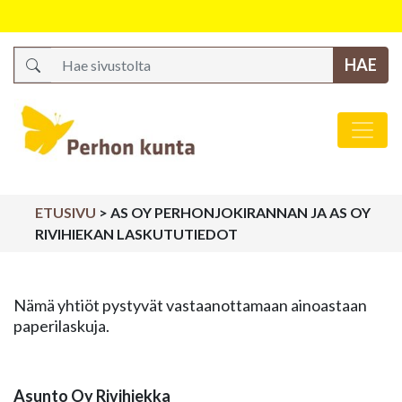
Search
Päävalikko
ETUSIVU
>
AS OY PERHONJOKIRANNAN JA AS OY
RIVIHIEKAN LASKUTUTIEDOT
Nämä yhtiöt pystyvät vastaanottamaan ainoastaan
paperilaskuja.
Asunto Oy Rivihiekka